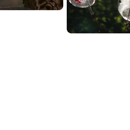
EMAIL
+55 11 91234-5678
contato@fengshui.com