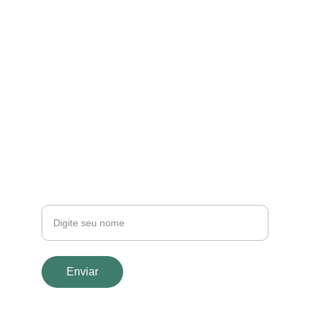
EMAIL
contato@fengshui.com
+55 11 91234-5678
TELEFONE
Seu nome
Enviar